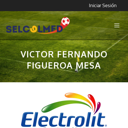
Saltar
Iniciar Sesión
al
contenido
Me
VICTOR FERNANDO
FIGUEROA MESA