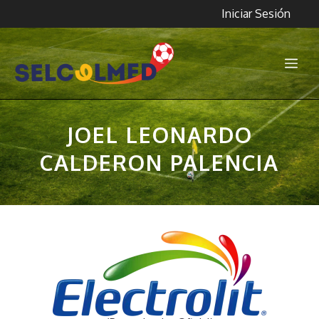
Saltar
Iniciar Sesión
al
contenido
Me
JOEL LEONARDO
CALDERON PALENCIA