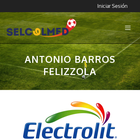
Saltar
Iniciar Sesión
al
contenido
Me
ANTONIO BARROS
FELIZZOLA