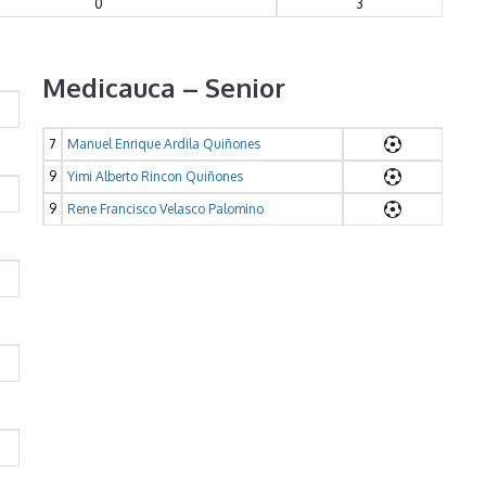
0
3
Medicauca – Senior
7
Manuel Enrique Ardila Quiñones
9
Yimi Alberto Rincon Quiñones
9
Rene Francisco Velasco Palomino