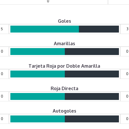
0
Goles
5
3
Amarillas
0
0
Tarjeta Roja por Doble Amarilla
0
0
Roja Directa
0
0
Autogoles
0
0